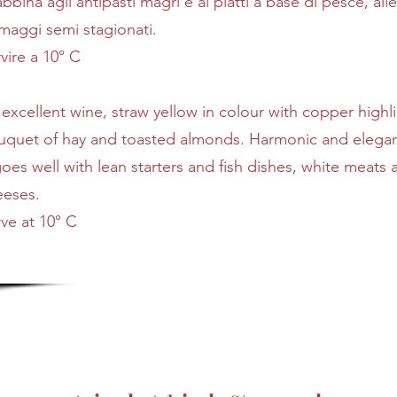
abbina agli antipasti magri e ai piatti a base di pesce, all
maggi semi stagionati.
vire a 10° C
excellent wine, straw yellow in colour with copper highli
uquet of hay and toasted almonds. Harmonic and elegant
goes well with lean starters and fish dishes, white meat
eeses.
ve at 10° C