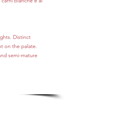
e carni bianche e ai
ghts. Distinct
 on the palate.
s and semi-mature