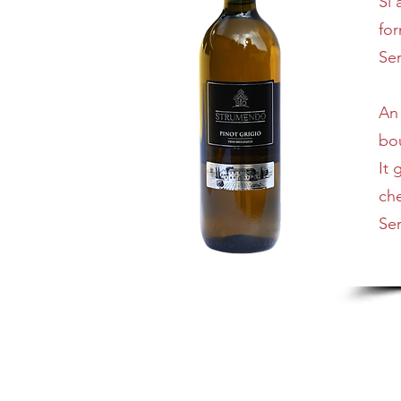
Si 
for
Ser
An 
bo
It 
ch
Ser