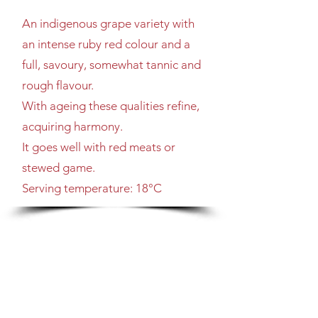
An indigenous grape variety with
an intense ruby red colour and a
full, savoury, somewhat tannic and
rough flavour.
With ageing these qualities refine,
acquiring harmony.
It goes well with red meats or
stewed game.
Serving temperature: 18°C
NELLA VERSIONE SENZA SOLFITI AGGIUNTI
QUESTE VARIETA’ SI BEVONO PIU’ FACILMENTE E
SONO APPETIBILI E TOLLERABILI ANCHE DA CHI
DI SOLITO NON BEVE VINO.