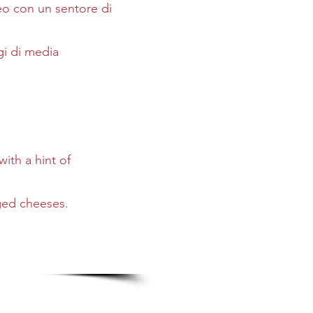
ceo con un sentore di
gi di media
ith a hint of
ged cheeses.