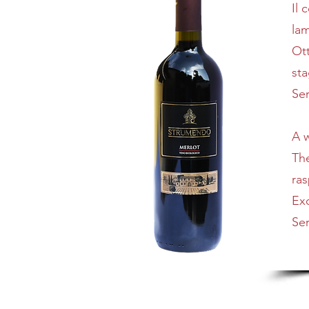
Il 
lam
Ott
sta
Ser
A w
The
ras
Ex
Ser