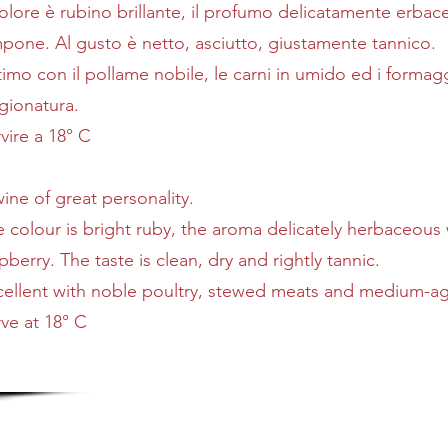
colore è rubino brillante, il profumo delicatamente erba
pone. Al gusto è netto, asciutto, giustamente tannico.
imo con il pollame nobile, le carni in umido ed i formag
gionatura.
vire a 18° C
ine of great personality.
 colour is bright ruby, the aroma delicately herbaceous w
pberry. The taste is clean, dry and rightly tannic.
cellent with noble poultry, stewed meats and medium-a
ve at 18° C