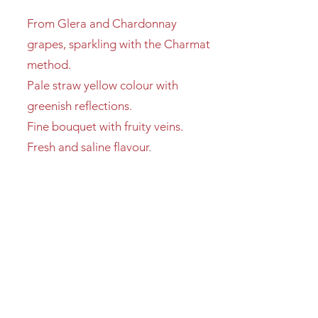
From Glera and Chardonnay
grapes, sparkling with the Charmat
method.
Pale straw yellow colour with
greenish reflections.
Fine bouquet with fruity veins.
Fresh and saline flavour.
Excellent as an aperitif and with
fish dishes.
To be uncorked at the moment
and served at 8°C