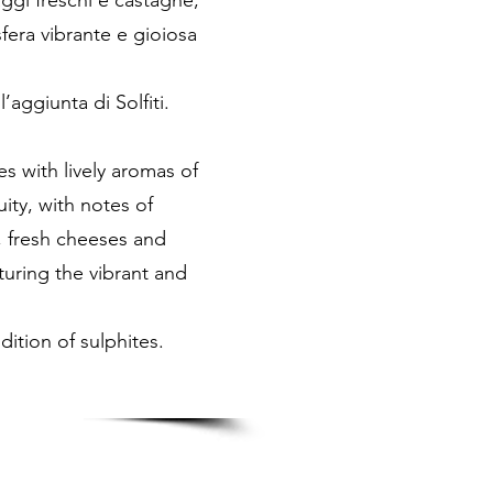
ggi freschi e castagne;
fera vibrante e gioiosa
aggiunta di Solfiti.
s with lively aromas of
uity, with notes of
s, fresh cheeses and
turing the vibrant and
dition of sulphites.