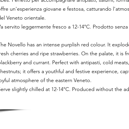
ibes. Perfetto per accompagnare antipasti, salumi, forma
ffre un'esperienza giovane e festosa, catturando l'atmos
el Veneto orientale.
a servito leggermente fresco a 12-14°C. Prodotto senza l’
he Novello has an intense purplish red colour. It explode
resh cherries and ripe strawberries. On the palate, it is fr
lackberry and currant. Perfect with antipasti, cold meat
hestnuts; it offers a youthful and festive experience, cap
joyful atmosphere of the eastern Veneto.
erve slightly chilled at 12-14°C. Produced without the ad