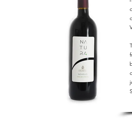
r
o
d
V
T
f
b
c
S